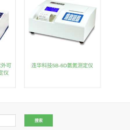
紫外可
连华科技5B-6D氨氮测定仪
定仪